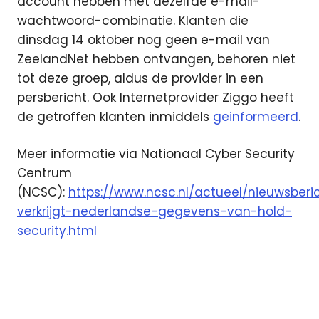
account hebben met dezelfde e-mail-
wachtwoord-combinatie. Klanten die
dinsdag 14 oktober nog geen e-mail van
ZeelandNet hebben ontvangen, behoren niet
tot deze groep, aldus de provider in een
persbericht. Ook Internetprovider Ziggo heeft
de getroffen klanten inmiddels
geinformeerd
.
Meer informatie via Nationaal Cyber Security
Centrum
(NCSC):
https://www.ncsc.nl/actueel/nieuwsber
verkrijgt-nederlandse-gegevens-van-hold-
security.html
Defensie
hack
Internet