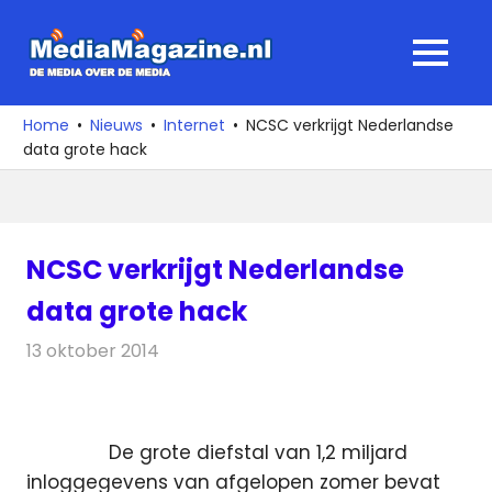
Ga
naar
MediaMagaz
MENU
de
De
inhoud
media
Home
Nieuws
Internet
NCSC verkrijgt Nederlandse
over
data grote hack
de
media
NCSC verkrijgt Nederlandse
data grote hack
13 oktober 2014
Redactie
Internet
De grote diefstal van 1,2 miljard
inloggegevens van afgelopen zomer bevat