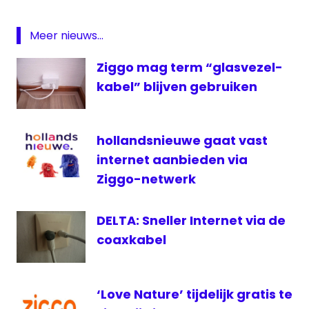
internet
nieuws
Meer nieuws...
NCSC
Ziggo mag term “glasvezel-
nieuws
kabel” blijven gebruiken
Provider
wachtwoorden
Zeelandnet
hollandsnieuwe gaat vast
internet aanbieden via
ziggo
Ziggo-netwerk
DELTA: Sneller Internet via de
coaxkabel
‘Love Nature’ tijdelijk gratis te