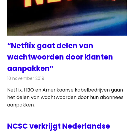
“Netflix gaat delen van
wachtwoorden door klanten
aanpakken”
10 november 2019
Redactie
Televisienieuws
Netflix, HBO en Amerikaanse kabelbedrijven gaan
het delen van wachtwoorden door hun abonnees
aanpakken.
NCSC verkrijgt Nederlandse