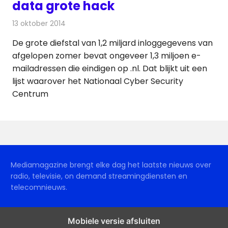
data grote hack
13 oktober 2014
Redactie
Internet
De grote diefstal van 1,2 miljard inloggegevens van
afgelopen zomer bevat ongeveer 1,3 miljoen e-
mailadressen die eindigen op .nl. Dat blijkt uit een
lijst waarover het Nationaal Cyber Security
Centrum
Mediamagazine brengt elke dag het laatste nieuws over
radio, televisie, on demand streamingdiensten en
telecomnieuws.
Mobiele versie afsluiten