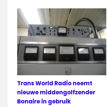
Trans World Radio neemt
nieuwe middengolfzender
Bonaire in gebruik