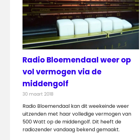
Radio Bloemendaal weer op
vol vermogen via de
middengolf
30 maart 2018
Redactie
Nieuws
,
Radionieuws
Radio Bloemendaal kan dit weekeinde weer
uitzenden met haar volledige vermogen van
500 Watt op de middengolf. Dit heeft de
radiozender vandaag bekend gemaakt.