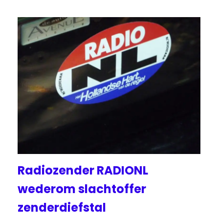
Radiozender RADIONL
wederom slachtoffer
zenderdiefstal