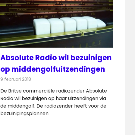
Absolute Radio wil bezuinigen
op middengolfuitzendingen
9 februari 2018
Redactie
Nieuws
,
Radionieuws
De Britse commerciële radiozender Absolute
Radio wil bezuinigen op haar uitzendingen via
de middengolf. De radiozender heeft voor de
bezuinigingsplannen