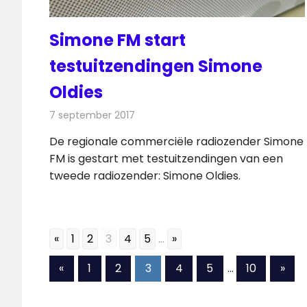
Simone FM start
testuitzendingen Simone
Oldies
7 september 2017
Redactie
Nieuws
,
Radionieuws
De regionale commerciële radiozender Simone
FM is gestart met testuitzendingen van een
tweede radiozender: Simone Oldies.
«
1
2
3
4
5
...
»
Berichten
Vorige
Volg
«
1
2
3
4
5
…
10
»
berichten
beri
paginering