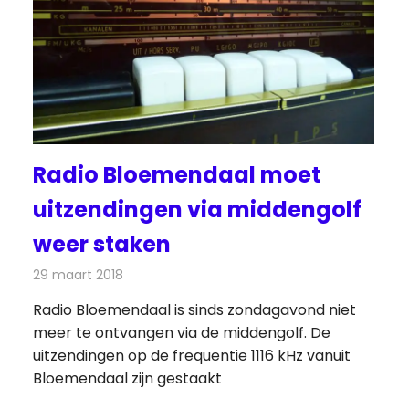
Radio Bloemendaal moet
uitzendingen via middengolf
weer staken
29 maart 2018
Redactie
Nieuws
,
Radionieuws
Radio Bloemendaal is sinds zondagavond niet
meer te ontvangen via de middengolf. De
uitzendingen op de frequentie 1116 kHz vanuit
Bloemendaal zijn gestaakt