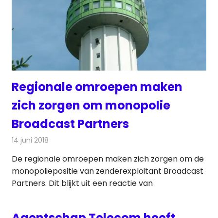
Regionale omroepen maken
zich zorgen om monopolie
Broadcast Partners
14 juni 2018
Redactie
Radionieuws
De regionale omroepen maken zich zorgen om de
monopoliepositie van zenderexploitant Broadcast
Partners. Dit blijkt uit een reactie van
Agentschap Telecom heeft