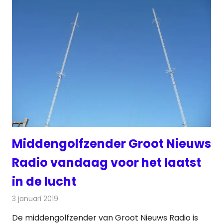
Middengolfzender Groot Nieuws
Radio vandaag voor het laatst
in de lucht
3 januari 2019
Redactie
Radionieuws
De middengolfzender van Groot Nieuws Radio is