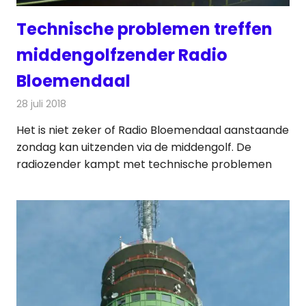
Technische problemen treffen
middengolfzender Radio
Bloemendaal
28 juli 2018
Redactie
Radionieuws
Het is niet zeker of Radio Bloemendaal aanstaande
zondag kan uitzenden via de middengolf. De
radiozender kampt met technische problemen