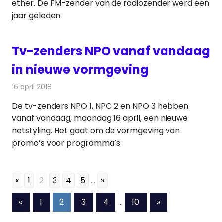
ether. De FM-zender van de radiozender werd een
jaar geleden
Tv-zenders NPO vanaf vandaag
in nieuwe vormgeving
16 april 2018
Redactie
Nieuws
,
Televisienieuws
De tv-zenders NPO 1, NPO 2 en NPO 3 hebben
vanaf vandaag, maandag 16 april, een nieuwe
netstyling. Het gaat om de vormgeving van
promo’s voor programma’s
«
1
2
3
4
5
...
»
Berichten
Vorige
Volgende
«
1
2
3
4
…
10
»
berichten
berichten
paginering