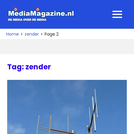
Ga
naar
MediaMagaz
MENU
de
De
inhoud
media
Home
zender
Page 2
over
de
media
Tag:
zender