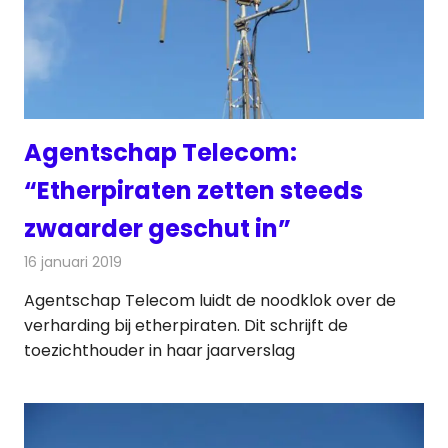
Agentschap Telecom:
“Etherpiraten zetten steeds
zwaarder geschut in”
16 januari 2019
Redactie
Radionieuws
Agentschap Telecom luidt de noodklok over de
verharding bij etherpiraten. Dit schrijft de
toezichthouder in haar jaarverslag