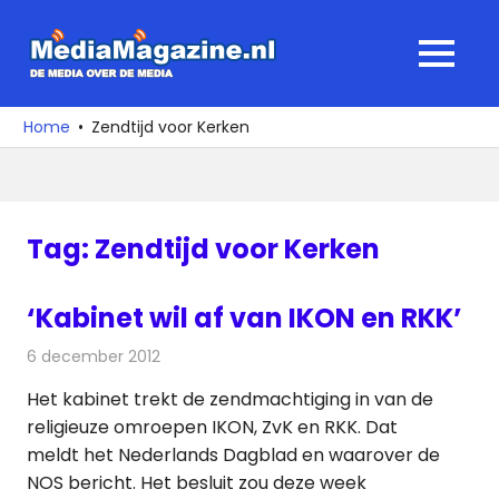
Ga
naar
MediaMagaz
MENU
de
De
inhoud
media
Home
Zendtijd voor Kerken
over
de
media
Tag:
Zendtijd voor Kerken
‘Kabinet wil af van IKON en RKK’
6 december 2012
Redactie
Televisienieuws
Het kabinet trekt de zendmachtiging in van de
religieuze omroepen IKON, ZvK en RKK. Dat
meldt het Nederlands Dagblad en waarover de
NOS bericht. Het besluit zou deze week