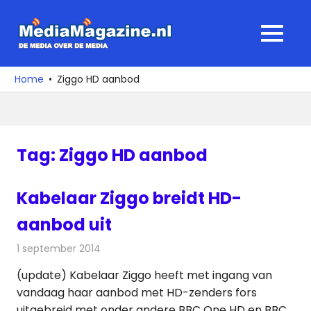
Ga
naar
MediaMagaz
MENU
de
De
inhoud
media
Home
Ziggo HD aanbod
over
de
media
Tag:
Ziggo HD aanbod
Kabelaar Ziggo breidt HD-
aanbod uit
1 september 2014
Redactie
Kabelzaken
(update) Kabelaar Ziggo heeft met ingang van
vandaag haar aanbod met HD-zenders fors
uitgebreid met onder andere BBC One HD en BBC