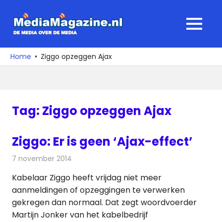
Ga
naar
MediaMagaz
MENU
de
De
inhoud
media
Home
Ziggo opzeggen Ajax
over
de
media
Tag:
Ziggo opzeggen Ajax
Ziggo: Er is geen ‘Ajax-effect’
7 november 2014
Redactie
Kabelzaken
Kabelaar Ziggo heeft vrijdag niet meer
aanmeldingen of opzeggingen te verwerken
gekregen dan normaal. Dat zegt woordvoerder
Martijn Jonker van het kabelbedrijf