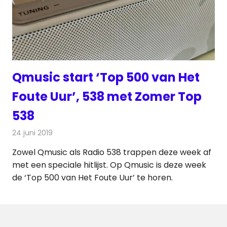
Qmusic start ‘Top 500 van Het
Foute Uur’, 538 met Zomer Top
538
24 juni 2019
Redactie
Radionieuws
Zowel Qmusic als Radio 538 trappen deze week af
met een speciale hitlijst. Op Qmusic is deze week
de ‘Top 500 van Het Foute Uur’ te horen.