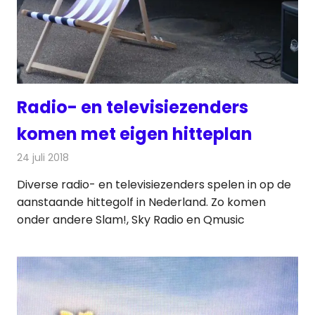
Radio- en televisiezenders
komen met eigen hitteplan
24 juli 2018
Redactie
Radionieuws
Diverse radio- en televisiezenders spelen in op de
aanstaande hittegolf in Nederland. Zo komen
onder andere Slam!, Sky Radio en Qmusic