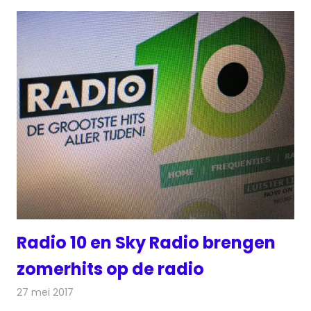
Radio 10 en Sky Radio brengen
zomerhits op de radio
27 mei 2017
Redactie
Nieuws
,
Radionieuws