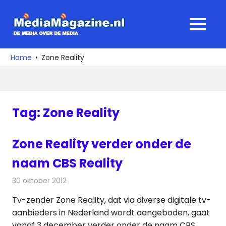
Ga
naar
MediaMagaz
MENU
de
De
inhoud
media
Home
Zone Reality
over
de
media
Tag:
Zone Reality
Zone Reality verder onder de
naam CBS Reality
30 oktober 2012
Redactie
Televisienieuws
Tv-zender Zone Reality, dat via diverse digitale tv-
aanbieders in Nederland wordt aangeboden, gaat
vanaf 3 december verder onder de naam CBS