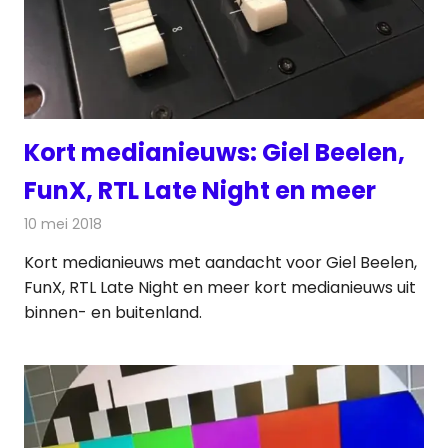
Kort medianieuws: Giel Beelen,
FunX, RTL Late Night en meer
10 mei 2018
Redactie
Andere media over de media
Kort medianieuws met aandacht voor Giel Beelen,
FunX, RTL Late Night en meer kort medianieuws uit
binnen- en buitenland.