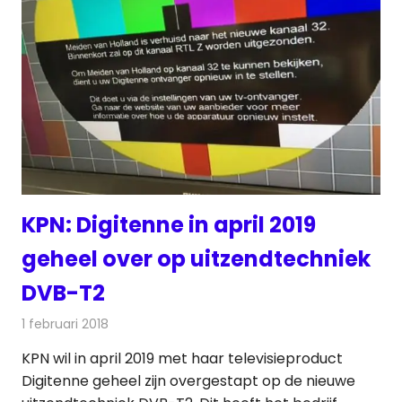
KPN: Digitenne in april 2019
geheel over op uitzendtechniek
DVB-T2
1 februari 2018
Redactie
Nieuws
,
Televisienieuws
KPN wil in april 2019 met haar televisieproduct
Digitenne geheel zijn overgestapt op de nieuwe