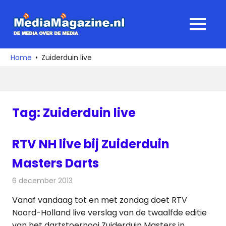
Ga
naar
MediaMagaz
MENU
de
De
inhoud
media
Home
Zuiderduin live
over
de
media
Tag:
Zuiderduin live
RTV NH live bij Zuiderduin
Masters Darts
6 december 2013
Redactie
Televisienieuws
Vanaf vandaag tot en met zondag doet RTV
Noord-Holland live verslag van de twaalfde editie
van het dartstoernooi Zuiderduin Masters in