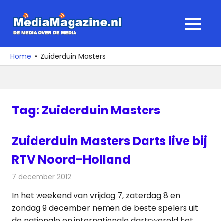
Ga
naar
MediaMagaz
MENU
de
De
inhoud
media
Home
Zuiderduin Masters
over
de
media
Tag:
Zuiderduin Masters
Zuiderduin Masters Darts live bij
RTV Noord-Holland
7 december 2012
Redactie
Televisienieuws
In het weekend van vrijdag 7, zaterdag 8 en
zondag 9 december nemen de beste spelers uit
de nationale en internationale dartswereld het