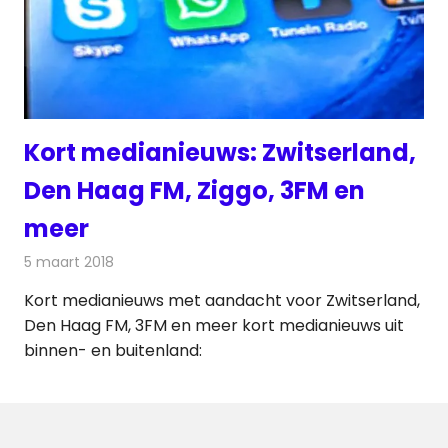
Kort medianieuws: Zwitserland,
Den Haag FM, Ziggo, 3FM en
meer
5 maart 2018
Redactie
Nieuws
,
Radionieuws
Kort medianieuws met aandacht voor Zwitserland,
Den Haag FM, 3FM en meer kort medianieuws uit
binnen- en buitenland: