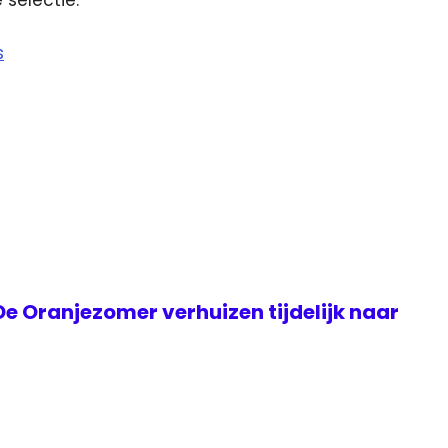
 selectie.
s
e Oranjezomer verhuizen tijdelijk naar