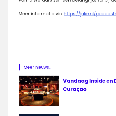
van luisteraars zelf een belangrijke rol bij de
Meer informatie via
https://juke.nl/podcast
Juke
platform
podcast
podcastgids
Talpa
Meer nieuws...
Vandaag Inside en D
Curaçao