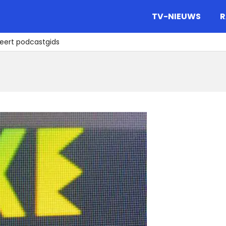
gazine.
TV-NIEUWS
R
ceert podcastgids