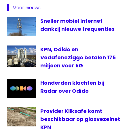
Nieuwsnetwerk
Meer nieuws...
T-
Sneller mobiel Internet
Mobile
dankzij nieuwe frequenties
Tele2
KPN, Odido en
VodafoneZiggo betalen 175
miljoen voor 5G
Honderden klachten bij
Radar over Odido
Provider Kliksafe komt
beschikbaar op glasvezelnet
KPN