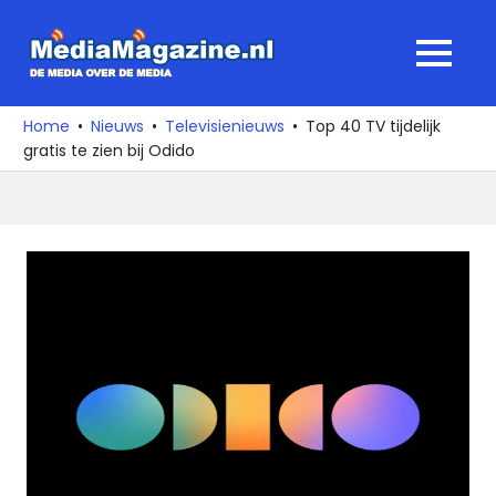
Ga
naar
MediaMagaz
MENU
de
De
inhoud
media
Home
Nieuws
Televisienieuws
Top 40 TV tijdelijk
over
gratis te zien bij Odido
de
media