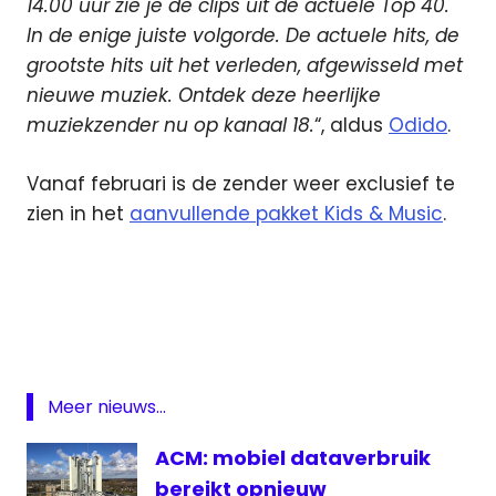
14.00 uur zie je de clips uit de actuele Top 40.
In de enige juiste volgorde. De actuele hits, de
grootste hits uit het verleden, afgewisseld met
nieuwe muziek. Ontdek deze heerlijke
muziekzender nu op kanaal 18.
“, aldus
Odido
.
Vanaf februari is de zender weer exclusief te
zien in het
aanvullende pakket Kids & Music
.
Odido
Top
40
TV
Zender
Meer nieuws...
van de
maand
ACM: mobiel dataverbruik
bereikt opnieuw