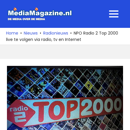
Ga
naar
MediaMagaz
MENU
de
De
inhoud
media
Home
Nieuws
Radionieuws
NPO Radio 2 Top 2000
over
live te volgen via radio, tv en Internet
de
media