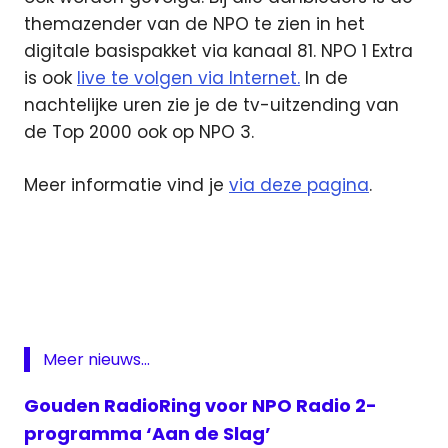
themazender van de NPO te zien in het
digitale basispakket via kanaal 81. NPO 1 Extra
is ook
live te volgen via Internet.
In de
nachtelijke uren zie je de tv-uitzending van
de Top 2000 ook op NPO 3.
Meer informatie vind je
via deze pagina
.
live
Top
2000
livestream
Top 2000
Meer nieuws...
NPO
Radio
Gouden RadioRing voor NPO Radio 2-
2
programma ‘Aan de Slag’
top