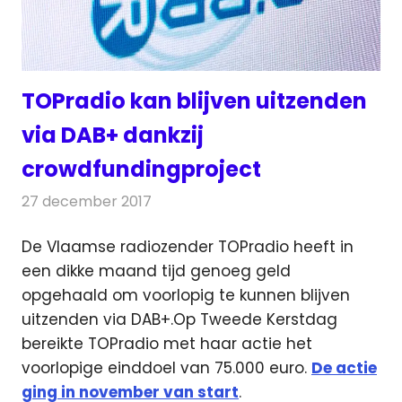
TOPradio kan blijven uitzenden
via DAB+ dankzij
crowdfundingproject
27 december 2017
Redactie
Nieuws
,
Radionieuws
De Vlaamse radiozender TOPradio heeft in
een dikke maand tijd genoeg geld
opgehaald om voorlopig te kunnen blijven
uitzenden via DAB+.
Op Tweede Kerstdag
bereikte TOPradio met haar actie het
voorlopige einddoel van 75.000 euro.
De actie
ging in november van start
.