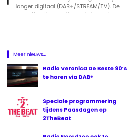
langer digitaal (DAB+/STREAM/TV). De
crowdfunding heeft nog 4 dagen te gaan
Crowdfundactie
dus alles wat er bij komt is voor het
crowdfundingproject
daaropvolgende jaar DAB+. Komend
DAB
weekend maken we de eindstand
digitale
bekend. Tot in 2018?!
radio
Meer nieuws...
pic.twitter.com/FgDLSy3wNK
FM
Radio Veronica De Beste 90’s
TOPradio
— TOPradio (@TOPradio)
December 26,
te horen via DAB+
2017
Vlaanderen
Speciale programmering
tijdens Paasdagen op
2TheBeat
Radio Noordzee ook te