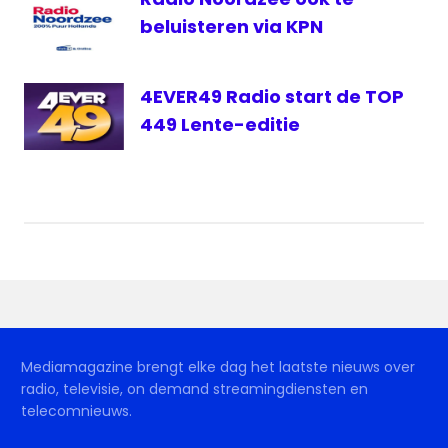
beluisteren via KPN
4EVER49 Radio start de TOP
449 Lente-editie
Mediamagazine brengt elke dag het laatste nieuws over
radio, televisie, on demand streamingdiensten en
telecomnieuws.