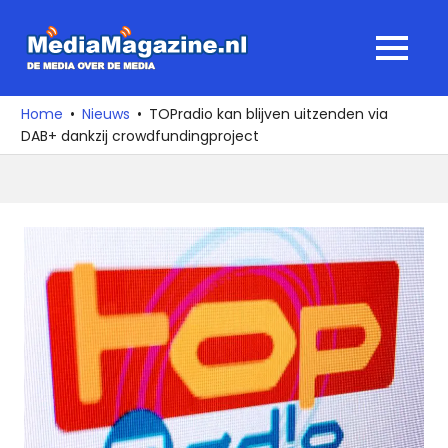
Ga
naar
MediaMagaz
MENU
de
De
inhoud
media
Home
Nieuws
TOPradio kan blijven uitzenden via
over
DAB+ dankzij crowdfundingproject
de
media