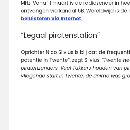
MHz. Vanaf 1 maart is de radiozender in he
ontvangen via kanaal 6B. Wereldwijd is de
beluisteren via Internet.
“Legaal piratenstation”
Oprichter Nico Silvius is blij dat de frequen
potentie in Twente”, zegt Silvius. “
Twente hee
piratenzenders. Veel Tukkers houden van p
vliegende start in Twente; de animo was gr
digitaal
ether
FM
Radio
Tukker