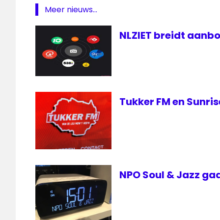
FM
Meer nieuws...
Twente
NLZIET breidt aanbo
veiling
Tukker FM en Sunris
NPO Soul & Jazz gaa