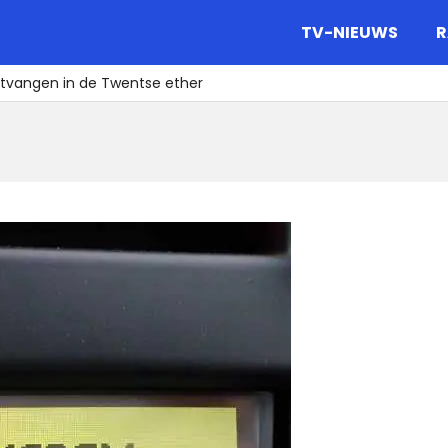
gazine.
TV-NIEUWS
R
ntvangen in de Twentse ether