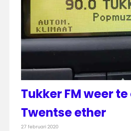
Tukker FM weer te
Twentse ether
27 februari 2020
Redactie
Radionieuws