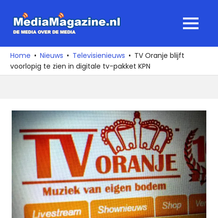
Ga
naar
MediaMagaz
MENU
de
De
inhoud
media
Home
Nieuws
Televisienieuws
TV Oranje blijft
over
voorlopig te zien in digitale tv-pakket KPN
de
media