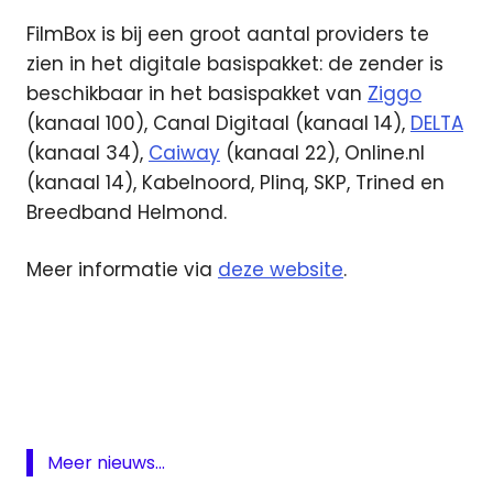
FilmBox is bij een groot aantal providers te
zien in het digitale basispakket: de zender is
beschikbaar in het basispakket van
Ziggo
(kanaal 100), Canal Digitaal (kanaal 14),
DELTA
(kanaal 34),
Caiway
(kanaal 22), Online.nl
(kanaal 14), Kabelnoord, Plinq, SKP, Trined en
Breedband Helmond.
Meer informatie via
deze website
.
CaiWay
Delta
Filmbox
Oscars
Meer nieuws...
ziggo