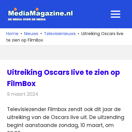
Ga
naar
MediaMagaz
MENU
de
De
inhoud
media
Home
Nieuws
Televisienieuws
Uitreiking Oscars live
over
te zien op FilmBox
de
media
Uitreiking Oscars live te zien op
FilmBox
9 maart 2024
Redactie
Televisienieuws
Televisiezender Filmbox zendt ook dit jaar de
uitreiking van de Oscars live uit. De uitzending
begint aanstaande
zondag, 10 maart, om