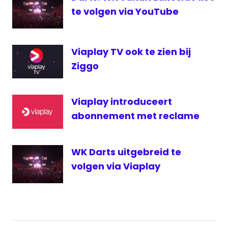
RTL
te volgen via YouTube
7
RTL
7
Viaplay TV ook te zien bij
live
Ziggo
RTL7
stream
Viaplay introduceert
darts
abonnement met reclame
UK
open
Uk
WK Darts uitgebreid te
Open
volgen via Viaplay
Darts