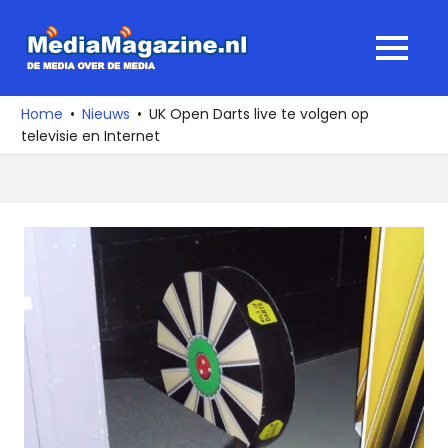
Ga
naar
MediaMagaz
MENU
de
De
inhoud
media
Home
Nieuws
UK Open Darts live te volgen op
over
televisie en Internet
de
media