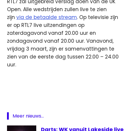
RTL7 zal uitgebreid verslag doen van de UK
Open. Alle wedstrijden zullen live te zien
zijn
via de betaalde stream
. Op televisie zijn
er op RTL7 live uitzendingen op
zaterdagavond vanaf 20.00 uur en
zondagavond vanaf 20.00 uur. Vanavond,
vrijdag 3 maart, zijn er samenvattingen te
zien van de eerste dag tussen 22.00 – 24.00
uur.
darts
live
live
darts
Michael
Meer nieuws...
van
Gerwen
Darts: WK vanuit Lakeside live