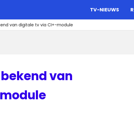
gazine.
TV-NIEUWS
R
end van digitale tv via CI+-module
 bekend van
+-module