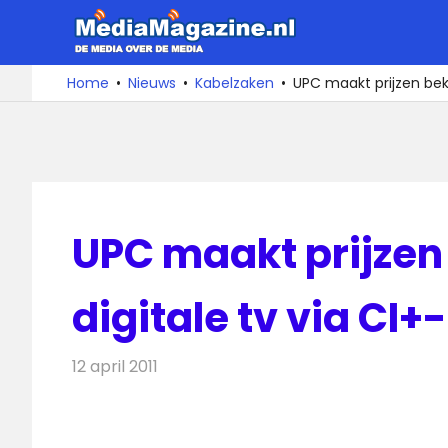
Ga
MediaMa
naar
de
De
Home
Nieuws
Kabelzaken
UPC maakt prijzen bek
media
inhoud
over
de
media
UPC maakt prijzen
digitale tv via CI
12 april 2011
Redactie
Kabelzaken