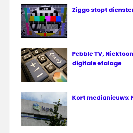
Ziggo stopt dienst
Pebble TV, Nicktoon
digitale etalage
Kort medianieuws: N