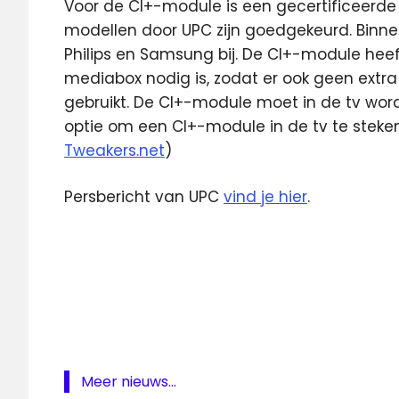
Voor de CI+-module is een gecertificeerde
modellen door UPC zijn goedgekeurd. Binne
Philips en Samsung bij. De CI+-module hee
mediabox nodig is, zodat er ook geen ext
gebruikt. De CI+-module moet in de tv wor
optie om een CI+-module in de tv te steken o
Tweakers.net
)
Persbericht van UPC
vind je hier
.
CI+
Sony
UPC
Meer nieuws...