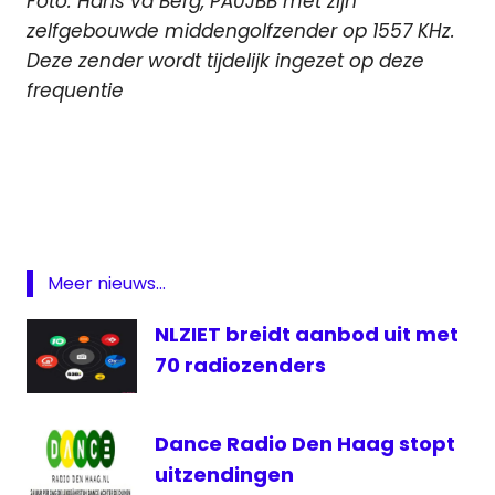
Foto: Hans vd Berg, PA0JBB met zijn
zelfgebouwde middengolfzender op 1557 KHz.
Deze zender wordt tijdelijk ingezet op deze
frequentie
1557
kHz
AM
Den
Haag
Meer nieuws...
Hindoestaans
NLZIET breidt aanbod uit met
Middengolf
70 radiozenders
Radio
Vahon
Vahon
Dance Radio Den Haag stopt
AM
uitzendingen