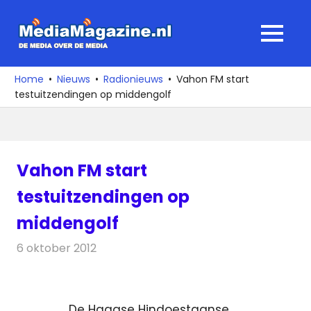
Ga
naar
MediaMagaz
MENU
de
De
inhoud
media
Home
Nieuws
Radionieuws
Vahon FM start
over
testuitzendingen op middengolf
de
media
Vahon FM start
testuitzendingen op
middengolf
6 oktober 2012
Redactie
Radionieuws
De Haagse Hindoestaanse