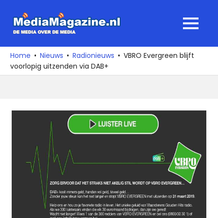
Ga
naar
MediaMagaz
MENU
de
De
inhoud
media
Home
Nieuws
Radionieuws
VBRO Evergreen blijft
over
voorlopig uitzenden via DAB+
de
media