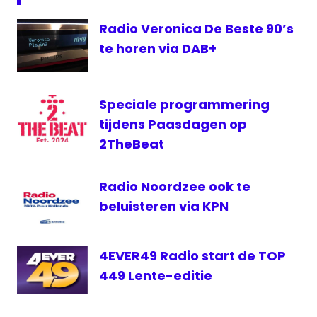
Norkring
Radio Veronica De Beste 90’s
VBRO
te horen via DAB+
VBRO
Evergreen
Vlaanderen
Speciale programmering
tijdens Paasdagen op
2TheBeat
Radio Noordzee ook te
beluisteren via KPN
4EVER49 Radio start de TOP
449 Lente-editie