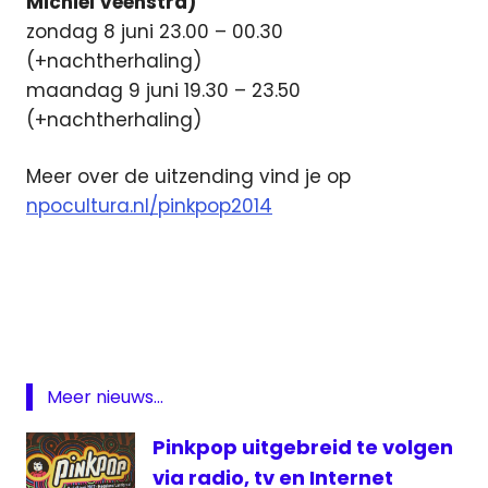
Michiel Veenstra)
zondag 8 juni 23.00 – 00.30
(+nachtherhaling)
maandag 9 juni 19.30 – 23.50
(+nachtherhaling)
Meer over de uitzending vind je op
npocultura.nl/pinkpop2014
101TV.
Pinkpop
live
Internet
3FM
live
Meer nieuws...
NPO
Pinkpop uitgebreid te volgen
Cultura
via radio, tv en Internet
live