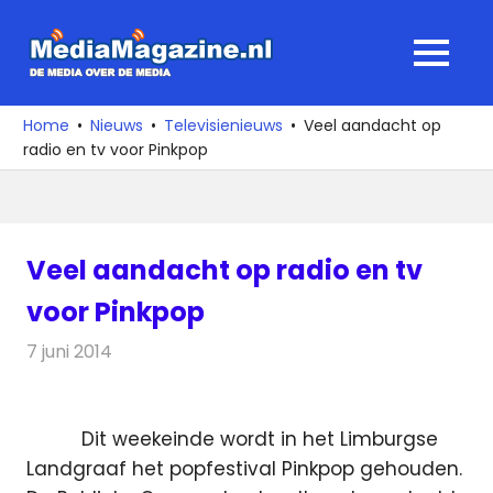
Ga
naar
MediaMagaz
MENU
de
De
inhoud
media
Home
Nieuws
Televisienieuws
Veel aandacht op
over
radio en tv voor Pinkpop
de
media
Veel aandacht op radio en tv
voor Pinkpop
7 juni 2014
Redactie
Televisienieuws
Dit weekeinde wordt in het Limburgse
Landgraaf het popfestival Pinkpop gehouden.