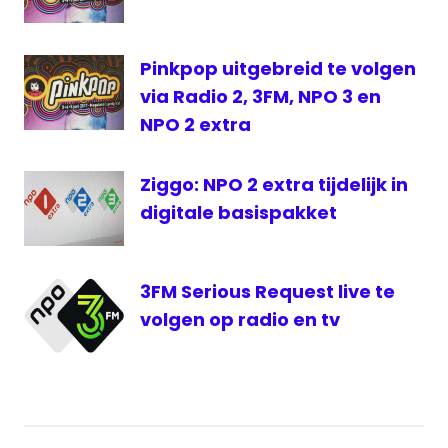
Pinkpop
Pinkpop
Pinkpop uitgebreid te volgen
live
via Radio 2, 3FM, NPO 3 en
Pinkpop
NPO 2 extra
op
televisie
Pinkpop
Ziggo: NPO 2 extra tijdelijk in
televisie
digitale basispakket
Stones
live
3FM Serious Request live te
volgen op radio en tv