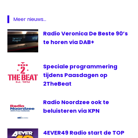
DAB
digitale
Meer nieuws...
radio
Radio Veronica De Beste 90’s
Laag
7
te horen via DAB+
MTVNL
Speciale programmering
tijdens Paasdagen op
2TheBeat
Radio Noordzee ook te
beluisteren via KPN
4EVER49 Radio start de TOP