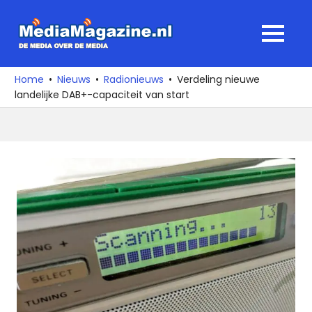
Ga
naar
MediaMagaz
MENU
de
De
inhoud
media
Home
Nieuws
Radionieuws
Verdeling nieuwe
over
landelijke DAB+-capaciteit van start
de
media