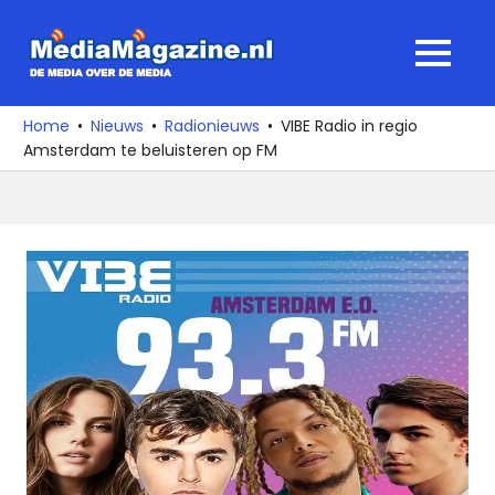
Ga
naar
MediaMagaz
MENU
de
De
inhoud
media
Home
Nieuws
Radionieuws
VIBE Radio in regio
over
Amsterdam te beluisteren op FM
de
media