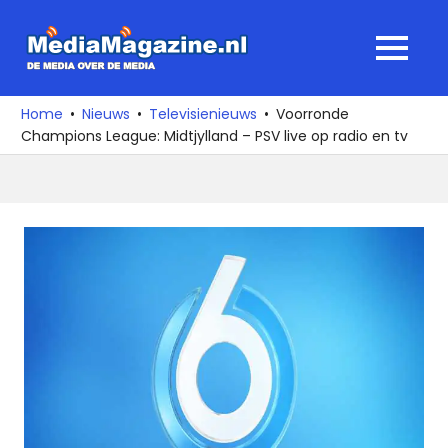
Ga
naar
MediaMagaz
MENU
de
De
inhoud
media
Home
Nieuws
Televisienieuws
Voorronde
over
Champions League: Midtjylland – PSV live op radio en tv
de
media