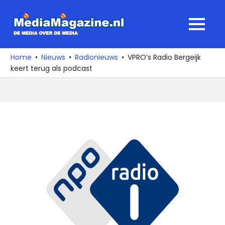
Ga
naar
MediaMagaz
MENU
de
De
inhoud
media
Home
Nieuws
Radionieuws
VPRO’s Radio Bergeijk
over
keert terug als podcast
de
media