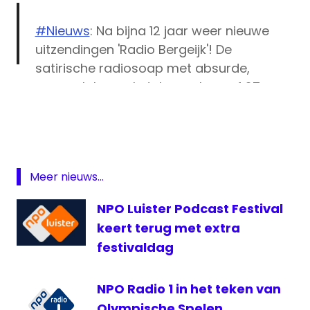
#Nieuws
: Na bijna 12 jaar weer nieuwe
uitzendingen 'Radio Bergeijk'! De
satirische radiosoap met absurde,
onnavolgbare sketches zal vanaf 27
NPO
augustus te beluisteren zijn op
Radio
@NPORadio1
en als
#podcast
. Meer
1
informatie op
https://t.co/iRewsCGxey
podcast
pic.twitter.com/5kCGaUajhe
radio
Meer nieuws...
1
— vpro (@vpro)
July 2, 2019
Radio
NPO Luister Podcast Festival
Bergeijk
keert terug met extra
VPRO
festivaldag
NPO Radio 1 in het teken van
Olympische Spelen