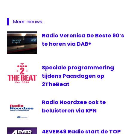
ether
digitale
radio
Meer nieuws...
Klara
Radio Veronica De Beste 90’s
Radio
2
te horen via DAB+
VRT
VRT
Speciale programmering
Radio
2
tijdens Paasdagen op
2TheBeat
Radio Noordzee ook te
beluisteren via KPN
4EVER49 Radio start de TOP