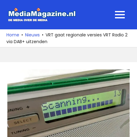
Ga
naar
MediaMagaz
MENU
de
De
inhoud
media
Home
Nieuws
VRT gaat regionale versies VRT Radio 2
over
via DAB+ uitzenden
de
media