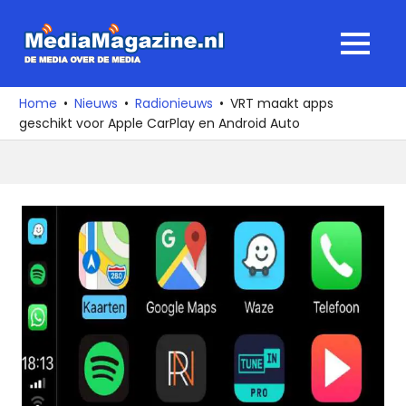
Ga
naar
MediaMagaz
MENU
de
De
inhoud
media
Home
Nieuws
Radionieuws
VRT maakt apps
over
geschikt voor Apple CarPlay en Android Auto
de
media