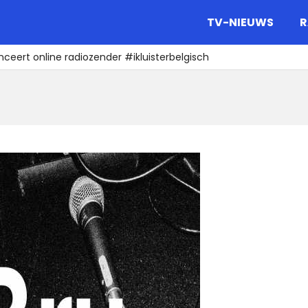
gazine.
TV-NIEUWS
R
anceert online radiozender #ikluisterbelgisch