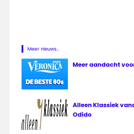
Corona
— Studio Brussel (@stubru)
April 3, 202
coronacrisis
digitale
radiozender
ikluisterbelgisch
online
Meer nieuws...
StuBru
Meer aandacht voor
Studio
Brussel
VRT
Alleen Klassiek vana
Odido