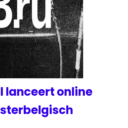
l lanceert online
isterbelgisch