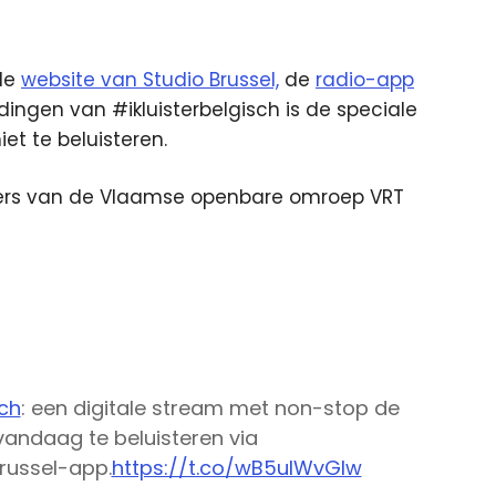
 de
website van Studio Brussel,
de
radio-app
ingen van #ikluisterbelgisch is de speciale
et te beluisteren.
ders van de Vlaamse openbare omroep VRT
sch
: een digitale stream met non-stop de
vandaag te beluisteren via
russel-app.
https://t.co/wB5ulWvGlw