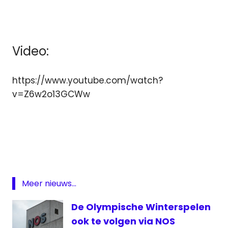
— Gunther Tiesters (@GuntherTiesters)
May 31, 2016
Video:
https://www.youtube.com/watch?
v=Z6w2o13GCWw
dienst
NOS
teletekst
Teletekst
stopt
Meer nieuws...
VRT
De Olympische Winterspelen
VRT
ook te volgen via NOS
Teletekst