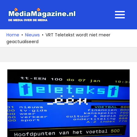
Ga
naar
MediaMagaz
MENU
de
De
inhoud
media
Home
Nieuws
VRT Teletekst wordt niet meer
over
geactualiseerd
de
media