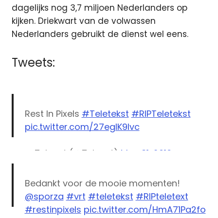
dagelijks nog 3,7 miljoen Nederlanders op
kijken. Driekwart van de volwassen
Nederlanders gebruikt de dienst wel eens.
Tweets:
Rest In Pixels
#Teletekst
#RIPTeletekst
pic.twitter.com/27eglK9Ivc
— Telenet (@Telenet)
May 31, 2016
Bedankt voor de mooie momenten!
@sporza
#vrt
#teletekst
#RIPteletext
#restinpixels
pic.twitter.com/HmA71Pa2fo