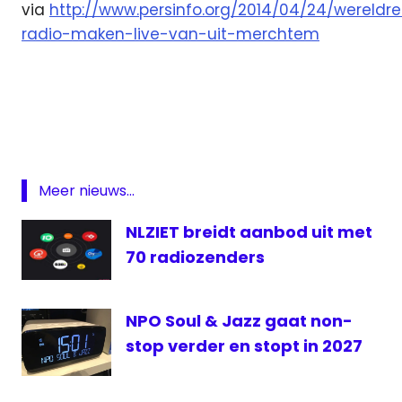
via
http://www.persinfo.org/2014/04/24/wereldr
radio-maken-live-van-uit-merchtem
België
Club
FM
Club
FM
Meer nieuws...
live
Featured
NLZIET breidt aanbod uit met
Lennart
70 radiozenders
Creël
marathon
NPO Soul & Jazz gaat non-
Radio
stop verder en stopt in 2027
record