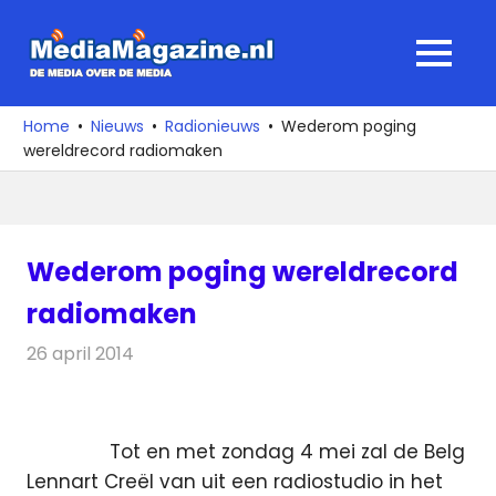
Ga
naar
MediaMagaz
MENU
de
De
inhoud
media
Home
Nieuws
Radionieuws
Wederom poging
over
wereldrecord radiomaken
de
media
Wederom poging wereldrecord
radiomaken
26 april 2014
Redactie
Radionieuws
Tot en met zondag 4 mei zal de Belg
Lennart Creël van uit een radiostudio in het