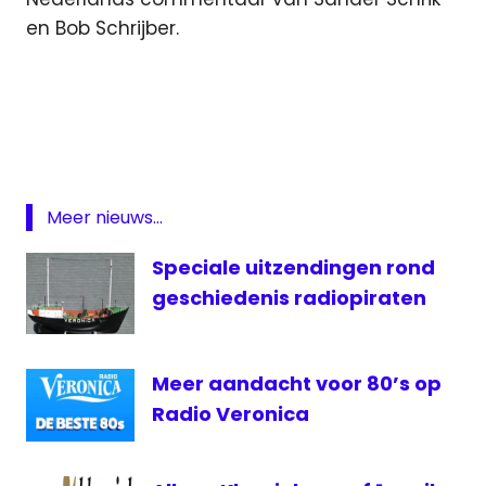
en Bob Schrijber.
Las
Vegas
livestream
UFC
online
Meer nieuws...
UFC
Speciale uitzendingen rond
UFC
235
geschiedenis radiopiraten
UFC
terugkijken
Meer aandacht voor 80’s op
Ultimate
Fighting
Radio Veronica
Championship
Veronica