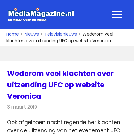
Ga
naar
MediaMagaz
MENU
de
De
inhoud
media
Home
Nieuws
Televisienieuws
Wederom veel
over
klachten over uitzending UFC op website Veronica
de
media
Wederom veel klachten over
uitzending UFC op website
Veronica
3 maart 2019
Redactie
Televisienieuws
Ook afgelopen nacht regende het klachten
over de uitzending van het evenement UFC