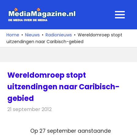
Ga
naar
MediaMagaz
MENU
de
De
inhoud
media
Home
Nieuws
Radionieuws
Wereldomroep stopt
over
uitzendingen naar Caribisch-gebied
de
media
Wereldomroep stopt
uitzendingen naar Caribisch-
gebied
21 september 2012
Redactie
Radionieuws
Op 27 september aanstaande