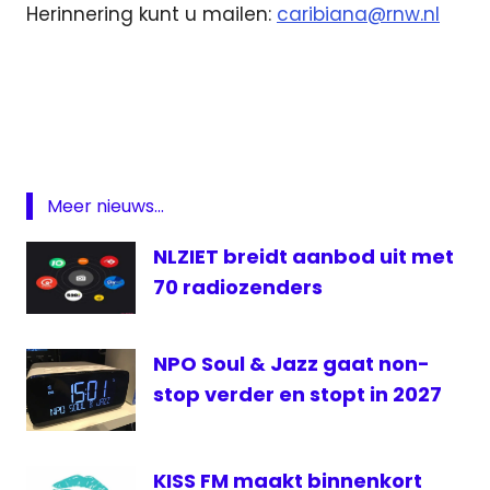
Herinnering kunt u mailen:
caribiana@rnw.nl
Carabisch
Nederland
Featured
Radio
rnw
Meer nieuws...
Suriname
NLZIET breidt aanbod uit met
uitzending
70 radiozenders
Wereldomroep
NPO Soul & Jazz gaat non-
stop verder en stopt in 2027
KISS FM maakt binnenkort