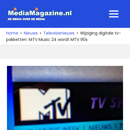
Ga
naar
MediaMagaz
MENU
de
De
inhoud
media
Home
Nieuws
Televisienieuws
Wijziging digitale tv-
over
pakketten: MTV Music 24 wordt MTV 90s
de
media