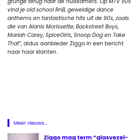
grunge terug naar de huiskamers. Op MTV 90s
vind je old school RnB, geweldige dance
anthems en fantastische hits uit de 90s, zoals
die van Alanis Morissette, Backstreet Boys,
Mariah Carey, SpiceGirls, Snoop Dog en Take
That
“, aldus aanbieder Ziggo in een bericht
naar haar klanten.
KPN
MTV
MTV
90s
MTV
Meer nieuws...
Music
24
Ziggo mag term “glasvezel-