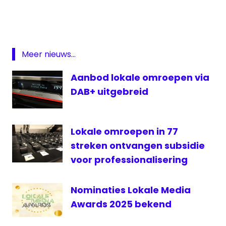
voor de Media
Featured
lokale
omroep
Meer nieuws...
OLON
Aanbod lokale omroepen via
OLON
Nederland
DAB+ uitgebreid
Stads Radio
Zoetermeer
Lokale omroepen in 77
Zoetermeer
streken ontvangen subsidie
zoetermeer
fm
voor professionalisering
Nominaties Lokale Media
Awards 2025 bekend