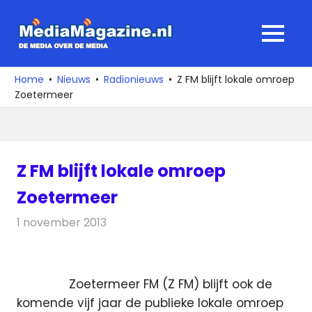
Ga
naar
MediaMagaz
MENU
de
De
inhoud
media
Home
Nieuws
Radionieuws
Z FM blijft lokale omroep
over
Zoetermeer
de
media
Z FM blijft lokale omroep
Zoetermeer
1 november 2013
Redactie
Radionieuws
Zoetermeer FM (Z FM) blijft ook de
komende vijf jaar de publieke lokale omroep