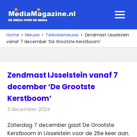
Ga
naar
MediaMagaz
MENU
de
De
inhoud
media
Home
Nieuws
Televisienieuws
Zendmast IJsselstein
over
vanaf 7 december ‘De Grootste Kerstboom’
de
media
Zendmast IJsselstein vanaf 7
december ‘De Grootste
Kerstboom’
3 december 2024
Redactie
Televisienieuws
Zaterdag 7 december gaat De Grootste
Kerstboom in IJsselstein voor de 26e keer aan.