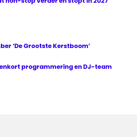
t non-stop verder en stopt in 2027
ber ‘De Grootste Kerstboom’
nenkort programmering en DJ-team