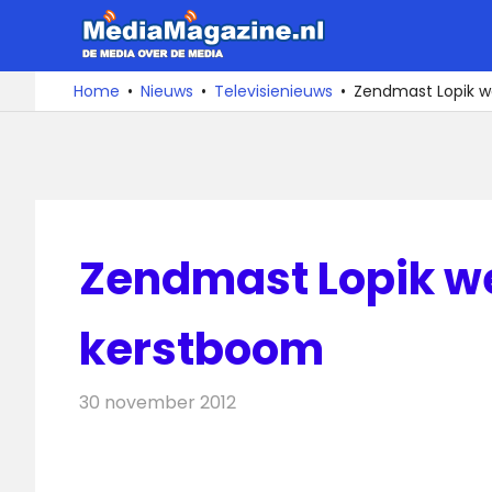
Ga
MediaMa
naar
de
De
Home
Nieuws
Televisienieuws
Zendmast Lopik w
media
inhoud
over
de
media
Zendmast Lopik we
kerstboom
30 november 2012
Redactie
Televisienieuws