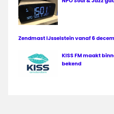
NPO Soul & Jazz gaa
Zendmast IJsselstein vanaf 6 decem
KISS FM maakt bin
bekend