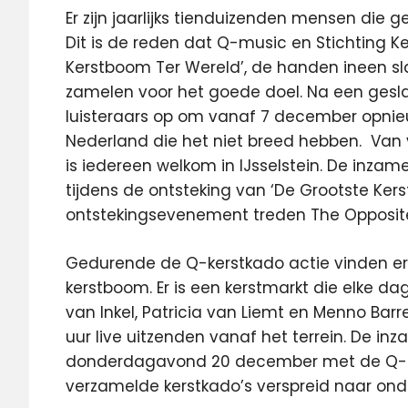
Er zijn jaarlijks tienduizenden mensen die
Dit is de reden dat Q-music en Stichting K
Kerstboom Ter Wereld’, de handen ineen sla
zamelen voor het goede doel. Na een gesla
luisteraars op om vanaf 7 december opnie
Nederland die het niet breed hebben. Van
is iedereen welkom in IJsselstein. De inza
tijdens de ontsteking van ‘De Grootste Kers
ontstekingsevenement treden The Opposite
Gedurende de Q-kerstkado actie vinden er di
kerstboom. Er is een kerstmarkt die elke dag
van Inkel, Patricia van Liemt en Menno Barr
uur live uitzenden vanaf het terrein. De i
donderdagavond 20 december met de Q-sa
verzamelde kerstkado’s verspreid naar on