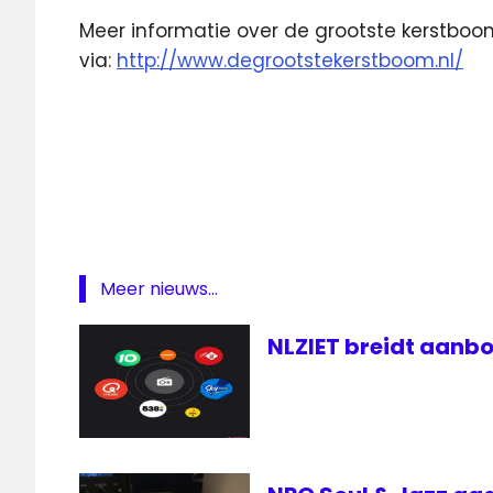
Meer informatie over de grootste kerstboo
via:
http://www.degrootstekerstboom.nl/
kerstboom
live
Lopik
NOS
Journaal
Q-
Meer nieuws...
music
Radio
NLZIET breidt aanbo
zendmast