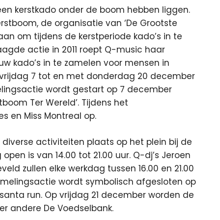
 geen kerstkado onder de boom hebben liggen.
erstboom, de organisatie van ‘De Grootste
an om tijdens de kerstperiode kado’s in te
agde actie in 2011 roept Q-music haar
uw kado’s in te zamelen voor mensen in
 vrijdag 7 tot en met donderdag 20 december
melingsactie wordt gestart op 7 december
tboom Ter Wereld’. Tijdens het
s en Miss Montreal op.
verse activiteiten plaats op het plein bij de
 open is van 14.00 tot 21.00 uur. Q-dj’s Jeroen
eveld zullen elke werkdag tussen 16.00 en 21.00
nzamelingsactie wordt symbolisch afgesloten op
nta run. Op vrijdag 21 december worden de
der andere De Voedselbank.