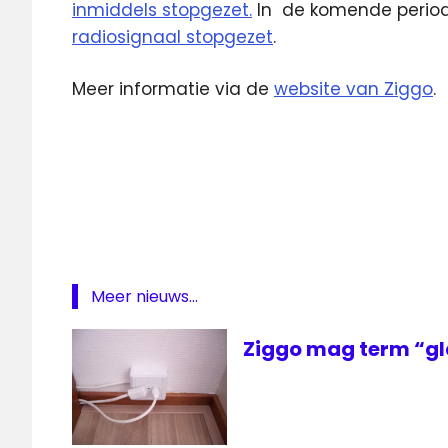
inmiddels stopgezet.
In de komende period
radiosignaal stopgezet
.
Meer informatie via de
website van Ziggo
.
analoge
televisie
digitale
televisie
Internet
ziggo
Meer nieuws...
Ziggo mag term “gl