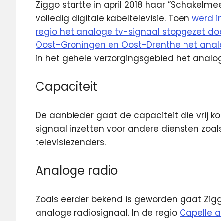
Ziggo startte in april 2018 haar ”Schake
volledig digitale kabeltelevisie. Toen
werd i
regio het analoge tv-signaal stopgezet do
Oost-Groningen en Oost-Drenthe het analo
in het gehele verzorgingsgebied het analo
Capaciteit
De aanbieder gaat de capaciteit die vrij k
signaal inzetten voor andere diensten zoa
televisiezenders.
Analoge radio
Zoals eerder bekend is geworden gaat Zig
analoge radiosignaal. In de regio
Capelle a