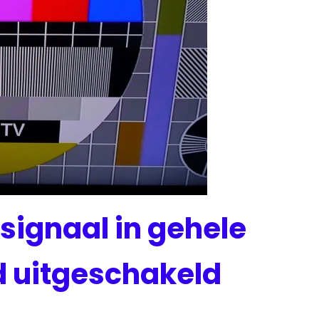
signaal in gehele
d uitgeschakeld