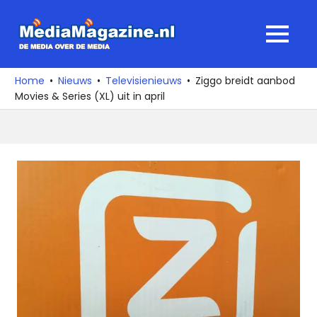
Ga
naar
MediaMagaz
MENU
de
De
inhoud
media
Home
Nieuws
Televisienieuws
Ziggo breidt aanbod
over
Movies & Series (XL) uit in april
de
media