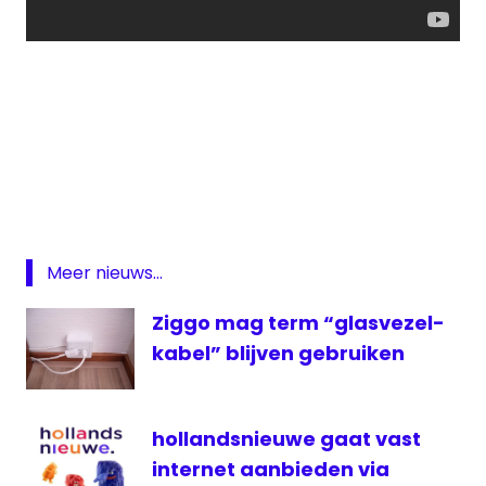
HBO
Movies
Movies
&
Series
Meer nieuws...
On
Demand
Ziggo mag term “glasvezel-
series
kabel” blijven gebruiken
ziggo
hollandsnieuwe gaat vast
internet aanbieden via