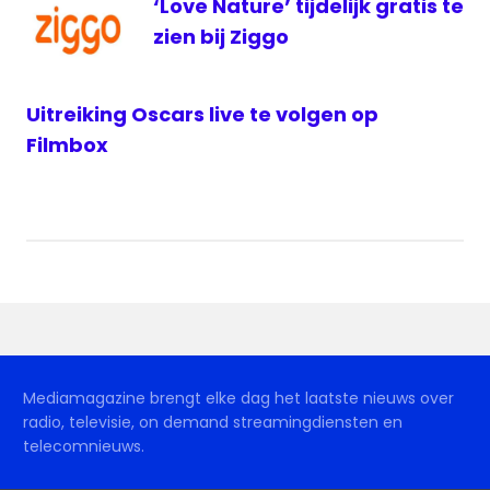
‘Love Nature’ tijdelijk gratis te
zien bij Ziggo
Uitreiking Oscars live te volgen op
Filmbox
Mediamagazine brengt elke dag het laatste nieuws over
radio, televisie, on demand streamingdiensten en
telecomnieuws.