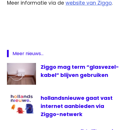
Meer informatie via de
website van Ziggo
.
film
HBO
Movies
&
Series
Meer nieuws...
On
Demand
Ziggo mag term “glasvezel-
serie
kabel” blijven gebruiken
ziggo
hollandsnieuwe gaat vast
internet aanbieden via
Ziggo-netwerk