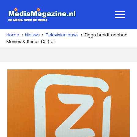
Ga
naar
MediaMagaz
MENU
de
De
inhoud
media
Home
Nieuws
Televisienieuws
Ziggo breidt aanbod
over
Movies & Series (XL) uit
de
media