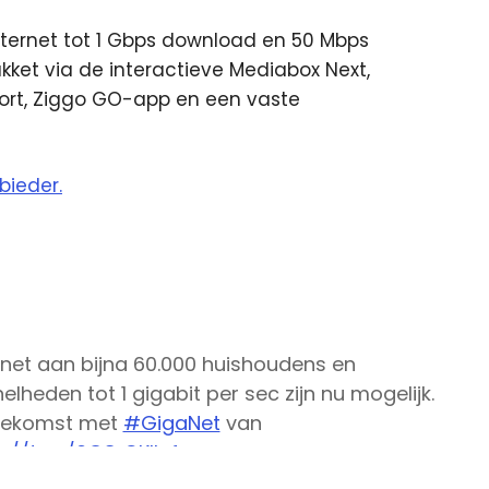
ternet tot 1 Gbps download en 50 Mbps
ket via de interactieve Mediabox Next,
port, Ziggo GO-app en een vaste
bieder.
ernet aan bijna 60.000 huishoudens en
lheden tot 1 gigabit per sec zijn nu mogelijk.
toekomst met
#GigaNet
van
s://t.co/6G8rCKIluf