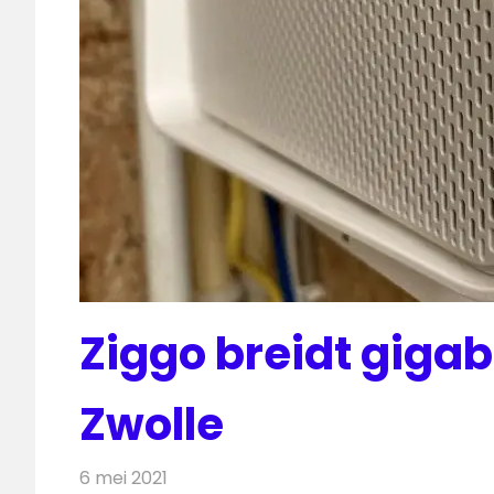
Ziggo breidt gigab
Zwolle
6 mei 2021
Redactie
Telecom