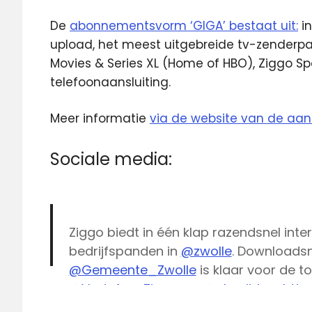
De
abonnementsvorm ‘GIGA’ bestaat uit:
in
upload, het meest uitgebreide tv-zenderpak
Movies & Series XL (Home of HBO), Ziggo S
telefoonaansluiting.
Meer informatie
via de website van de aan
Sociale media:
Ziggo biedt in één klap razendsnel int
bedrijfspanden in
@zwolle
. Downloadsne
@Gemeente_Zwolle
is klaar voor de 
@VodafoneZiggo
. cc
@phsnijders
http