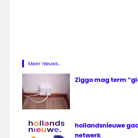
— VodafoneZiggo (@VodafoneZiggo)
Gigabit
GigaNet
Internet
VodafoneZiggo
ziggo
Meer nieuws...
Zwolle
Ziggo mag term “gl
hollandsnieuwe gaa
netwerk