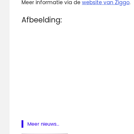
Meer informatie via de
website van Ziggo
.
Afbeelding:
analoge
televisie
Delfzijl
digitale
televisie
Winschoten
Meer nieuws...
ziggo