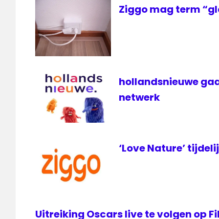
Ziggo mag term “gl
hollandsnieuwe gaa
netwerk
‘Love Nature’ tijdeli
Uitreiking Oscars live te volgen op 