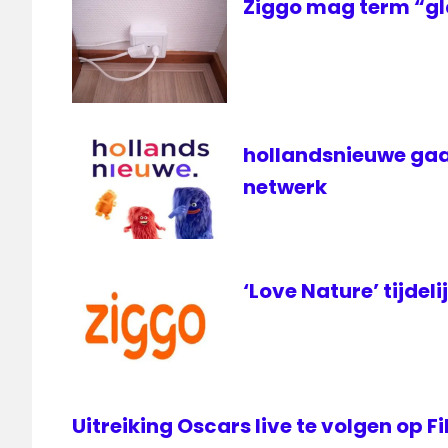
Ziggo mag term “gl
hollandsnieuwe gaa
netwerk
‘Love Nature’ tijdeli
Uitreiking Oscars live te volgen op 