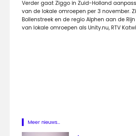
Verder gaat Ziggo in Zuid-Holland aanpas
van de lokale omroepen per 3 november. Zi
Bollenstreek en de regio Alphen aan de Rij
van lokale omroepen als Unity.nu, RTV Katwi
HD-
kwaliteit
lokale
omroep
ziggo
Meer nieuws...