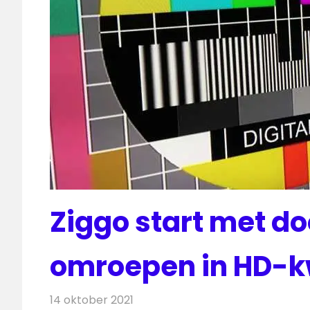
Ziggo start met do
omroepen in HD-kw
14 oktober 2021
Redactie
Televisienieuws