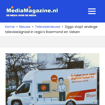
Ga
naar
MediaMagaz
MENU
de
De
inhoud
media
Home
Nieuws
Televisienieuws
Ziggo stopt analoge
over
televisiesignaal in regio’s Roermond en Velsen
de
media