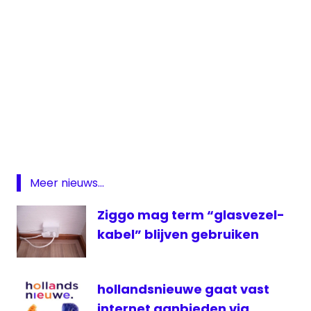
analoge
radio
analoge
televisie
digitale
Meer nieuws...
televisie
Roermond
Ziggo mag term “glasvezel-
Velsen
kabel” blijven gebruiken
ziggo
hollandsnieuwe gaat vast
internet aanbieden via