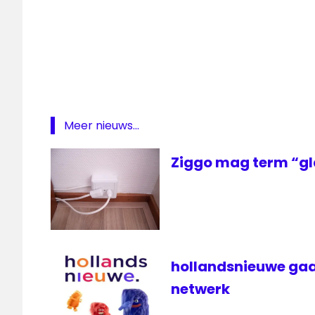
Ouderenfonds
Welkom
Online
ziggo
Ziggo
TV
Meer nieuws...
Ziggo mag term “gl
hollandsnieuwe gaa
netwerk