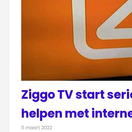
Ziggo TV start ser
helpen met intern
11 maart 2022
Redactie
Nieuws