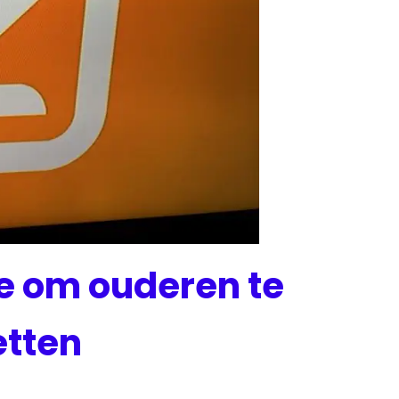
ie om ouderen te
etten