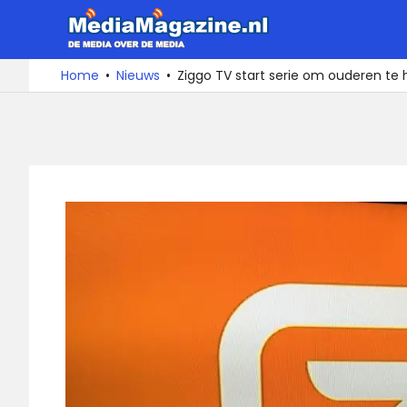
Ga
MediaMa
naar
de
De
Home
Nieuws
Ziggo TV start serie om ouderen te
media
inhoud
over
de
media